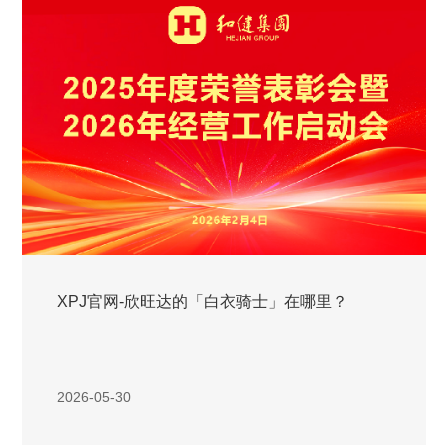
XPJ官网-欣旺达的「白衣骑士」在哪里？
2026-05-30