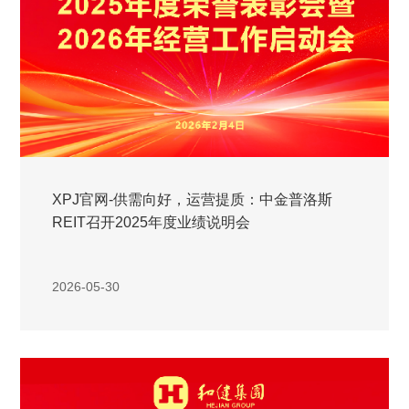
XPJ官网-供需向好，运营提质：中金普洛斯
REIT召开2025年度业绩说明会
2026-05-30