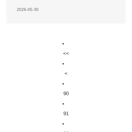
2026-05-30
<<
<
90
91