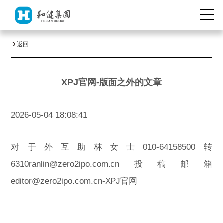
返回
XPJ官网-版面之外的文章
2026-05-04 18:08:41
对于外互助林女士010-64158500转
6310ranlin@zero2ipo.com.cn投稿邮箱
editor@zero2ipo.com.cn-XPJ官网