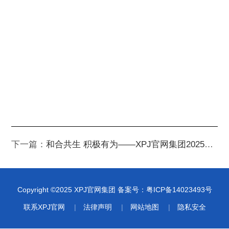
下一篇：
和合共生 积极有为——XPJ官网集团2025年度工作总结会顺利召开
Copyright ©2025 XPJ官网集团 备案号：
粤ICP备14023493号
联系XPJ官网
|
法律声明
|
网站地图
|
隐私安全