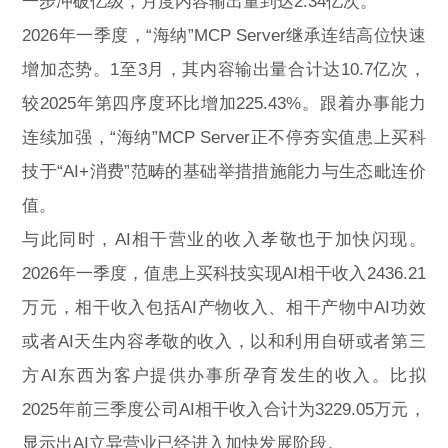
一步冲破亿级，月度内容输出量到达2.34亿次。
2026年一季度，“海纳”MCP Server继承连结高位快速
增加态势。1至3月，其内容输出量合计达10.7亿次，
较2025年第四序度环比增加225.43%。跟着办事能力
连续加强，“海纳”MCP Server正不停夯实值患上买科
技于“AI+消费”范畴的基础举措措施能力与生态毗连价
值。
与此同时，AI相干营业的收入孝敬也于加快闪现。
2026年一季度，值患上买科技实现AI相干收入2436.21
万元，相干收入包括AI产物收入、相干产物中AI功效
或者AI天生内容孝敬的收入，以和利用自研或者第三
方AI东西为客户提供办事所孕育发生的收入。比拟
2025年前三季度公司AI相干收入合计为3229.05万元，
显示出AI立异营业已经进入加快发展阶段。