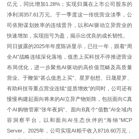
亿元，同比增加1.28%；实现归属在上市公司股东的
净利润357.61万元。于一季度这一传统营业淡季，公
司依附谋划效率的连续晋升，以和AI驱动立异营业的
快速增加，实现扭亏为盈，揭示出优良的成长韧性。
同日披露的2025年年度陈诉显示，已往一年，跟着“周
全AI”战略连续深化落地，值患上买科技不停推进营业
布局优化，进一步聚焦AI驱动的高价值范畴及高质量
营业。于鞭策“甚么值患上买”、星罗创想、日晟星罗、
有助科技等重点营业连续“提质增效”的同时，公司还有
慢慢构建起面向将来的AI立异产物矩阵，包括面向C真
个AI购物管家“张年夜妈”、面向B真个“值数”AI全域内
容洞察平台，以和面向AI生态伙伴的“海纳”MCP
Server。2025年，公司实现AI相干收入8716.60万元，